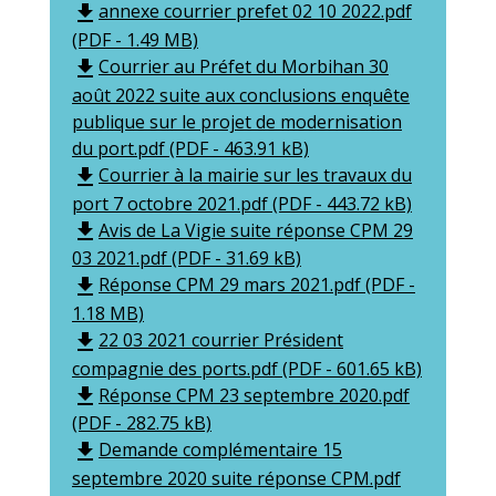
annexe courrier prefet 02 10 2022.pdf
file_download
(PDF - 1.49 MB)
Courrier au Préfet du Morbihan 30
file_download
août 2022 suite aux conclusions enquête
publique sur le projet de modernisation
du port.pdf (PDF - 463.91 kB)
Courrier à la mairie sur les travaux du
file_download
port 7 octobre 2021.pdf (PDF - 443.72 kB)
Avis de La Vigie suite réponse CPM 29
file_download
03 2021.pdf (PDF - 31.69 kB)
Réponse CPM 29 mars 2021.pdf (PDF -
file_download
1.18 MB)
22 03 2021 courrier Président
file_download
compagnie des ports.pdf (PDF - 601.65 kB)
Réponse CPM 23 septembre 2020.pdf
file_download
(PDF - 282.75 kB)
Demande complémentaire 15
file_download
septembre 2020 suite réponse CPM.pdf