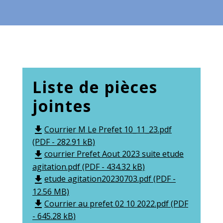
Liste de pièces
jointes
Courrier M Le Prefet 10_11_23.pdf
file_download
(PDF - 282.91 kB)
courrier Prefet Aout 2023 suite etude
file_download
agitation.pdf (PDF - 434.32 kB)
etude agitation20230703.pdf (PDF -
file_download
12.56 MB)
Courrier au prefet 02 10 2022.pdf (PDF
file_download
- 645.28 kB)